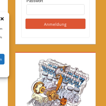
Passwort
um
Ds
en