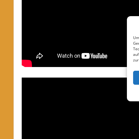
Um 
Ger
Tec
auf
zur