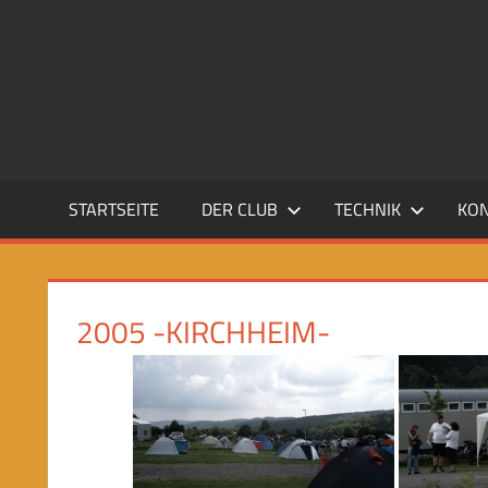
Zum
Inhalt
CBX
springen
Club
Deutschland
e.V.
STARTSEITE
DER CLUB
TECHNIK
KO
2005 -KIRCHHEIM-