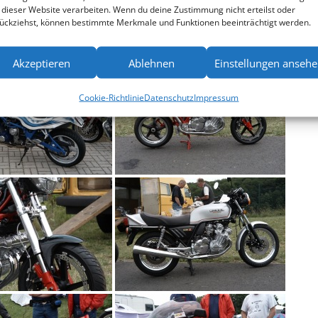
 dieser Website verarbeiten. Wenn du deine Zustimmung nicht erteilst oder
ückziehst, können bestimmte Merkmale und Funktionen beeinträchtigt werden.
Akzeptieren
Ablehnen
Einstellungen anseh
Cookie-Richtlinie
Datenschutz
Impressum