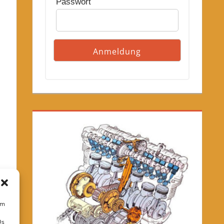
Passwort
um
Ds