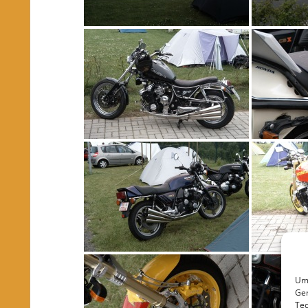
Um 
Ger
Tec