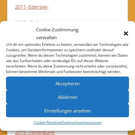
2011 -Edersee-
2012 -Gedern-
Cookie-Zustimmung
verwalten
2013 -Gedern-
Um dir ein optimales Erlebnis zu bieten, verwenden wir Technologien wie
Cookies, um Geräteinformationen zu speichern und/oder darauf
2014 -Gedern-
zuzugreifen. Wenn du diesen Technologien zustimmst, können wir Daten
wie das Surfverhalten oder eindeutige IDs auf dieser Website
verarbeiten. Wenn du deine Zustimmung nicht erteilst oder zurückziehst,
2015 -Pielenhofen-
können bestimmte Merkmale und Funktionen beeinträchtigt werden.
Akzeptieren
2016 -Domäne Stiege-
Ablehnen
2017 -Edersee -Asel-Süd- Eurotreffen
Einstellungen ansehen
2018 -Tonenburg-
Cookie-Richtlinie
Datenschutz
Impressum
2019 -Tonenburg-