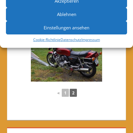
Akzeptieren
Ablehnen
Einstellungen ansehen
Cookie-Richtlinie
Datenschutz
Impressum
◄
1
2