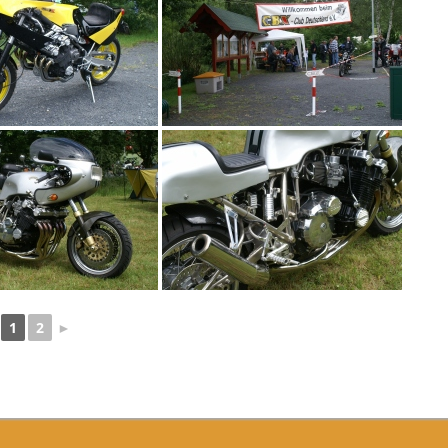
1
2
►