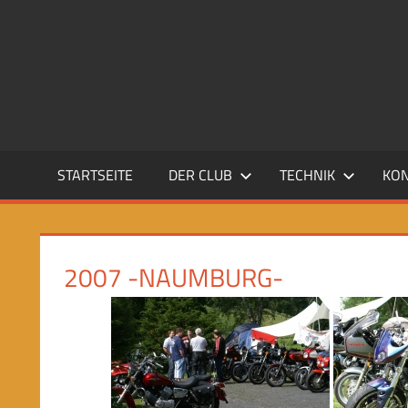
Zum
Inhalt
CBX
springen
Club
Deutschland
e.V.
STARTSEITE
DER CLUB
TECHNIK
KO
2007 -NAUMBURG-